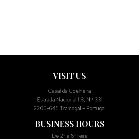
VISIT US
Casal da Coelheira
Estrada Nacional 118, Nº1331
2205-645 Tramagal – Portugal
BUSINESS HOURS
De 2ª a 6ª feira