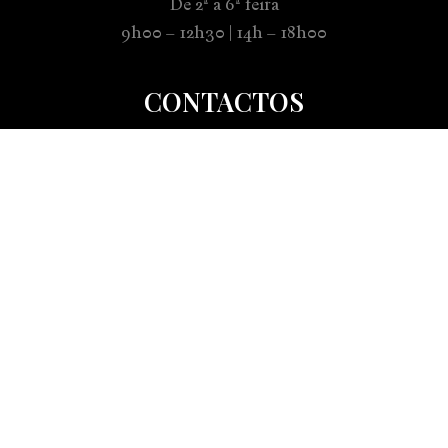
De 2ª a 6ª feira
9h00 – 12h30 | 14h – 18h00
CONTACTOS
+351 241 897 219
(Chamada para a rede fixa nacional)
ACOMPANHE-NOS NAS
REDES SOCIAIS
INFORMAÇÕES