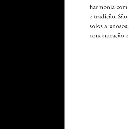
harmonia com o
e tradição. São
solos arenosos
concentração e 