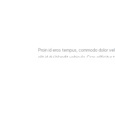
Proin id eros tempus, commodo dolor vel,
elit id dui blandit vehicula. Cras efficitu
sit amet dolor magna. Nulla egestas alique
faucibus ac. Aenean tempus nisl est, ege
Morbi sed dapibus urna. Donec lorem nu
ac, mollis mattis arcu. Lorem ipsum dolor
adipiscing elit.
Morbi vel dictum est. Duis vel sagittis ris
suscipit venenatis, libero augue posuere 