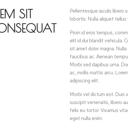
EM SIT
Pellentesque iaculis libero 
lobortis. Nulla aliquet tellu
ONSEQUAT
Proin id eros tempus, commo
elit id dui blandit vehicula.
sit amet dolor magna. Nulla 
faucibus ac. Aenean tempus 
Morbi sed dapibus urna. Do
ac, mollis mattis arcu. Lor
adipiscing elit.
Morbi vel dictum est. Duis ve
suscipit venenatis, libero a
felis eu tortor. Vivamus vit
eget nulla enim.