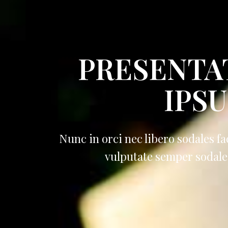
PRESENTA
IPS
Nunc in orci nec libero sodales fa
vulputate semper sodales