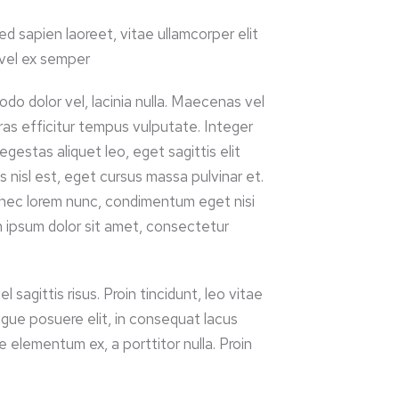
sed sapien laoreet, vitae ullamcorper elit
s vel ex semper
do dolor vel, lacinia nulla. Maecenas vel
 Cras efficitur tempus vulputate. Integer
egestas aliquet leo, eget sagittis elit
nisl est, eget cursus massa pulvinar et.
nec lorem nunc, condimentum eget nisi
em ipsum dolor sit amet, consectetur
l sagittis risus. Proin tincidunt, leo vitae
ugue posuere elit, in consequat lacus
ae elementum ex, a porttitor nulla. Proin