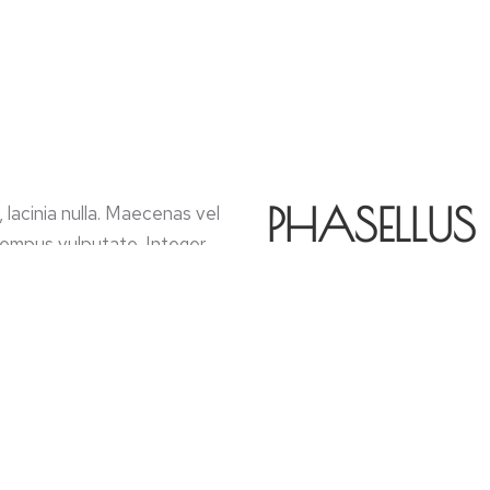
PHASELLUS
 lacinia nulla. Maecenas vel
r tempus vulputate. Integer
PELLENTESQ
t leo, eget sagittis elit
t cursus massa pulvinar et.
IPSSUM DO
nc, condimentum eget nisi
 sit amet, consectetur
us. Proin tincidunt, leo vitae
elit, in consequat lacus