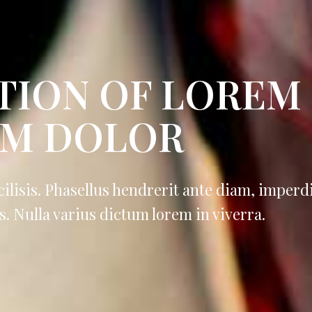
TION OF LOREM
UM DOLOR
cilisis. Phasellus hendrerit ante diam, imperd
. Nulla varius dictum lorem in viverra.